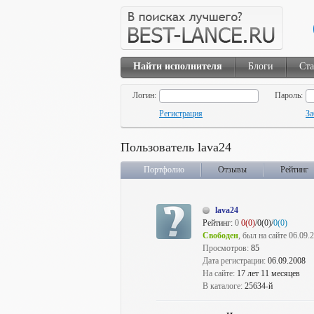
Найти исполнителя
Блоги
Ста
Логин:
Пароль:
Регистрация
За
Пользователь lava24
Портфолио
Отзывы
Рейтинг
lava24
Рейтинг:
0
0(0)
/0(0)/
0(0)
Свободен
, был на сайте 06.09.
Просмотров:
85
Дата регистрации:
06.09.2008
На сайте:
17 лет 11 месяцев
В каталоге:
25634-й