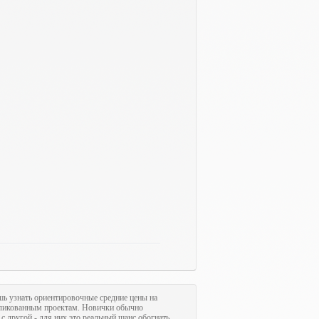
шь узнать ориентировочные средние цены на
ликованным проектам. Новички обычно
с другой - для них это реальный шанс обогнать