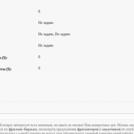
0
Не задано
Не задано, Не задано
Не задано
0
 ($):
0
ты ($):
й вопрос интересует всех новичков, но никто не назовет Вам конкретных цен. Можно ли
ься по
фриланс-биржам
, посмотреть предложения
фрилансеров
и
заказчиков
по опуб
оскольку с одной стороны не могут дать убедительных гарантий качества своей работы, 