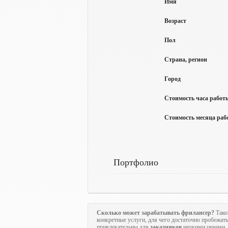
Имя
Возраст
Пол
Страна, регион
Город
Стоимость часа работы
Стоимость месяца рабо
Портфолио
Сколько может зарабатывать фрилансер?
Тако
конкретные услуги, для чего достаточно пробежат
привлекательны для
заказчиков
низкими ценами, п