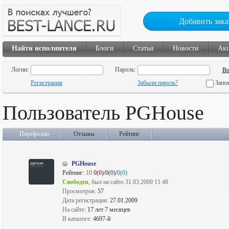
Добавить зака
Найти исполнителя
Блоги
Статьи
Новости
Ак
Логин:
Пароль:
Регистрация
Забыли пароль?
Запо
Пользователь PGHouse
Портфолио
Отзывы
Рейтинг
PGHouse
Рейтинг:
10
0(0)
/0(0)/
0(0)
Свободен
, был на сайте 31.03.2009 11:48
Просмотров:
57
Дата регистрации:
27.01.2009
На сайте:
17 лет 7 месяцев
В каталоге:
4697-й