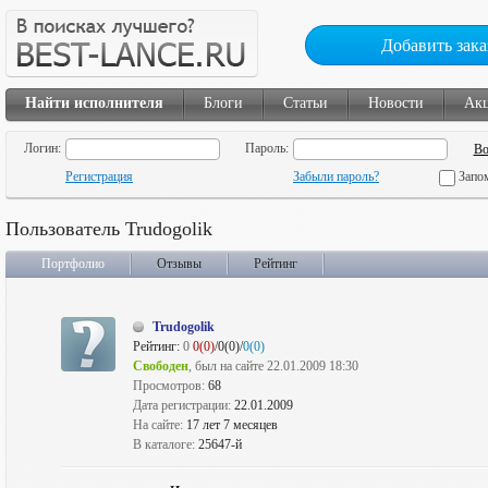
Добавить зака
Найти исполнителя
Блоги
Статьи
Новости
Ак
Логин:
Пароль:
Регистрация
Забыли пароль?
Запо
Пользователь Trudogolik
Портфолио
Отзывы
Рейтинг
Trudogolik
Рейтинг:
0
0(0)
/0(0)/
0(0)
Свободен
, был на сайте 22.01.2009 18:30
Просмотров:
68
Дата регистрации:
22.01.2009
На сайте:
17 лет 7 месяцев
В каталоге:
25647-й