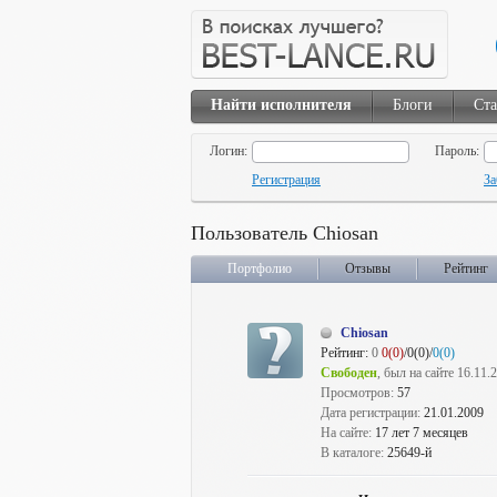
Найти исполнителя
Блоги
Ста
Логин:
Пароль:
Регистрация
За
Пользователь Chiosan
Портфолио
Отзывы
Рейтинг
Chiosan
Рейтинг:
0
0(0)
/0(0)/
0(0)
Свободен
, был на сайте 16.11.
Просмотров:
57
Дата регистрации:
21.01.2009
На сайте:
17 лет 7 месяцев
В каталоге:
25649-й