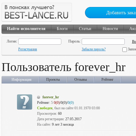
Добавить зака
Найти исполнителя
Блоги
Статьи
Новости
Ак
Логин:
Пароль:
Регистрация
Забыли пароль?
Запо
Пользователь forever_hr
Информация
Проекты
Отзывы
Рейтинг
forever_hr
Рейтинг:
5
0(0)
/0(0)/
0(0)
Свободен
, был на сайте 01.01.1970 03:00
Просмотров:
60
Дата регистрации:
27.05.2017
На сайте:
9 лет 3 месяца