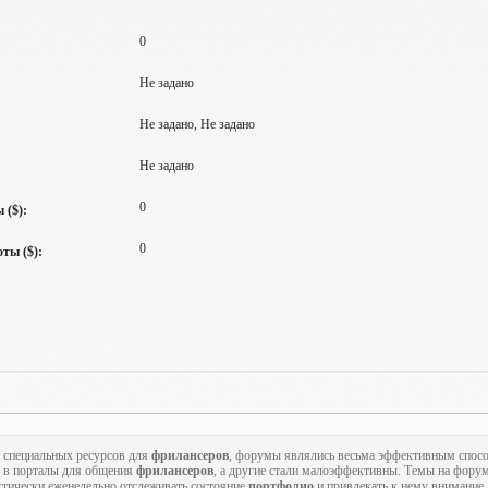
0
Не задано
Не задано, Не задано
Не задано
0
 ($):
0
ты ($):
 специальных ресурсов для
фрилансеров
, форумы являлись весьма эффективным спо
 в порталы для общения
фрилансеров
, а другие стали малоэффективны. Темы на форум
ктически еженедельно отслеживать состояние
портфолио
и привлекать к нему внимание