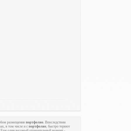
собом размещения
портфолио
. Впоследствии
ах, в том числе и с
портфолио
, быстро теряют
. Еще один весомый отрицательный момент -