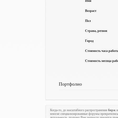
Имя
Возраст
Пол
Страна, регион
Город
Стоимость часа работы
Стоимость месяца рабо
Портфолио
Когда-то, до масштабного распространения
бирж
и
многие специализированные форумы превратились
актуальность, поэтому Вам попросту придется пра