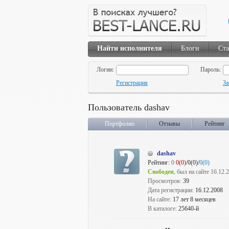
Найти исполнителя
Блоги
Ста
Логин:
Пароль:
Регистрация
За
Пользователь dashav
Портфолио
Отзывы
Рейтинг
dashav
Рейтинг:
0
0(0)
/0(0)/
0(0)
Свободен
, был на сайте 16.12.
Просмотров:
39
Дата регистрации:
16.12.2008
На сайте:
17 лет 8 месяцев
В каталоге:
25640-й