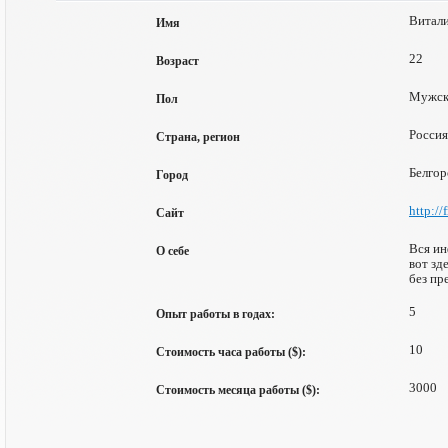
Витали
Имя
22
Возраст
Мужск
Пол
Россия
Страна, регион
Белгор
Город
http://
Сайт
Вся ин
О себе
вот зд
без пр
5
Опыт работы в годах:
10
Стоимость часа работы ($):
3000
Стоимость месяца работы ($):