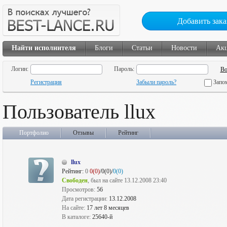
Добавить зака
Найти исполнителя
Блоги
Статьи
Новости
Ак
Логин:
Пароль:
Регистрация
Забыли пароль?
Запо
Пользователь llux
Портфолио
Отзывы
Рейтинг
llux
Рейтинг:
0
0(0)
/0(0)/
0(0)
Свободен
, был на сайте 13.12.2008 23:40
Просмотров:
56
Дата регистрации:
13.12.2008
На сайте:
17 лет 8 месяцев
В каталоге:
25640-й