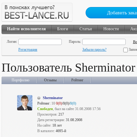
Добавить зака
Найти исполнителя
Блоги
Статьи
Новости
Ак
Логин:
Пароль:
Регистрация
Забыли пароль?
Запо
Пользователь Sherminator
Портфолио
Отзывы
Рейтинг
Sherminator
Рейтинг:
10
0(0)
/0(0)/
0(0)
Свободен
, был на сайте 31.08.2008 17:56
Просмотров:
217
Дата регистрации:
31.08.2008
На сайте:
18 лет
В каталоге:
4695-й