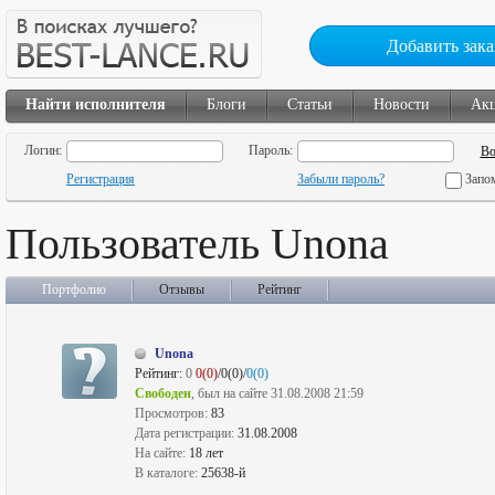
Добавить зака
Найти исполнителя
Блоги
Статьи
Новости
Ак
Логин:
Пароль:
Регистрация
Забыли пароль?
Запо
Пользователь Unona
Портфолио
Отзывы
Рейтинг
Unona
Рейтинг:
0
0(0)
/0(0)/
0(0)
Свободен
, был на сайте 31.08.2008 21:59
Просмотров:
83
Дата регистрации:
31.08.2008
На сайте:
18 лет
В каталоге:
25638-й