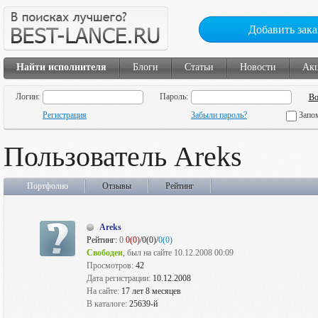
Добавить зака
Найти исполнителя
Блоги
Статьи
Новости
Ак
Логин:
Пароль:
Регистрация
Забыли пароль?
Запо
Пользователь Areks
Портфолио
Отзывы
Рейтинг
Areks
Рейтинг:
0
0(0)
/0(0)/
0(0)
Свободен
, был на сайте 10.12.2008 00:09
Просмотров:
42
Дата регистрации:
10.12.2008
На сайте:
17 лет 8 месяцев
В каталоге:
25639-й