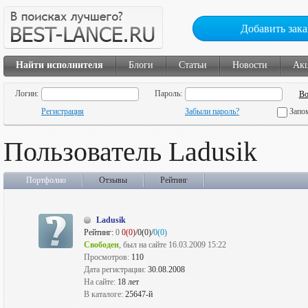
Добавить зака
Найти исполнителя
Блоги
Статьи
Новости
Ак
Логин:
Пароль:
Регистрация
Забыли пароль?
Запо
Пользователь Ladusik
Портфолио
Отзывы
Рейтинг
Ladusik
Рейтинг:
0
0(0)
/0(0)/
0(0)
Свободен
, был на сайте 16.03.2009 15:22
Просмотров:
110
Дата регистрации:
30.08.2008
На сайте:
18 лет
В каталоге:
25647-й