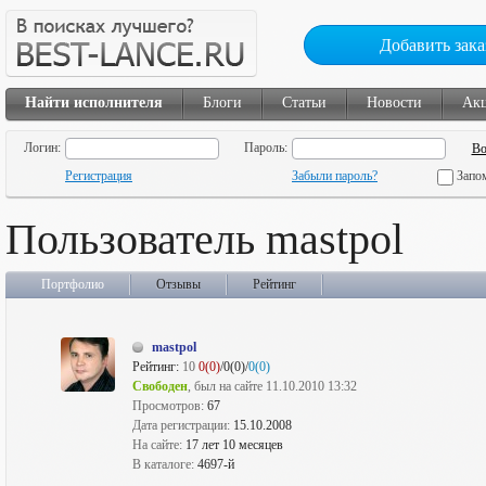
Добавить зака
Найти исполнителя
Блоги
Статьи
Новости
Ак
Логин:
Пароль:
Регистрация
Забыли пароль?
Запо
Пользователь mastpol
Портфолио
Отзывы
Рейтинг
mastpol
Рейтинг:
10
0(0)
/0(0)/
0(0)
Свободен
, был на сайте 11.10.2010 13:32
Просмотров:
67
Дата регистрации:
15.10.2008
На сайте:
17 лет 10 месяцев
В каталоге:
4697-й