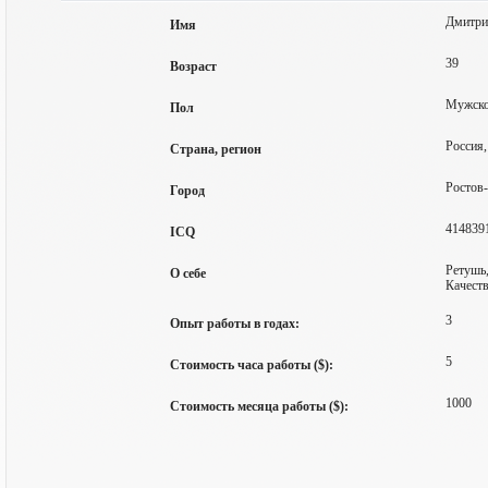
Дмитри
Имя
39
Возраст
Мужск
Пол
Россия,
Страна, регион
Ростов
Город
414839
ICQ
Ретушь,
О себе
Качеств
3
Опыт работы в годах:
5
Стоимость часа работы ($):
1000
Стоимость месяца работы ($):