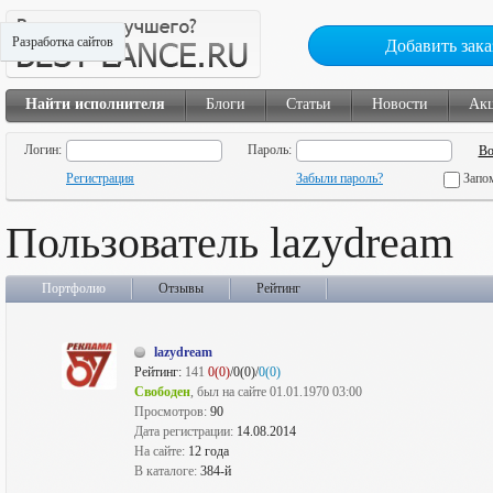
Разработка сайтов
Добавить зака
Найти исполнителя
Блоги
Статьи
Новости
Ак
Логин:
Пароль:
Регистрация
Забыли пароль?
Запо
Пользователь lazydream
Портфолио
Отзывы
Рейтинг
lazydream
Рейтинг:
141
0(0)
/0(0)/
0(0)
Свободен
, был на сайте 01.01.1970 03:00
Просмотров:
90
Дата регистрации:
14.08.2014
На сайте:
12 года
В каталоге:
384-й