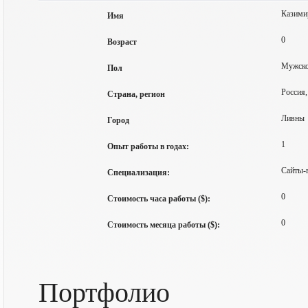
Казими
Имя
0
Возраст
Мужск
Пол
Россия,
Страна, регион
Ливны
Город
1
Опыт работы в годах:
Сайты-в
Специализация:
0
Стоимость часа работы ($):
0
Стоимость месяца работы ($):
Портфолио