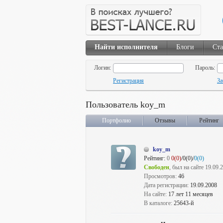
Найти исполнителя
Блоги
Ста
Логин:
Пароль:
Регистрация
За
Пользователь koy_m
Портфолио
Отзывы
Рейтинг
koy_m
Рейтинг:
0
0(0)
/0(0)/
0(0)
Свободен
, был на сайте 19.09.
Просмотров:
46
Дата регистрации:
19.09.2008
На сайте:
17 лет 11 месяцев
В каталоге:
25643-й