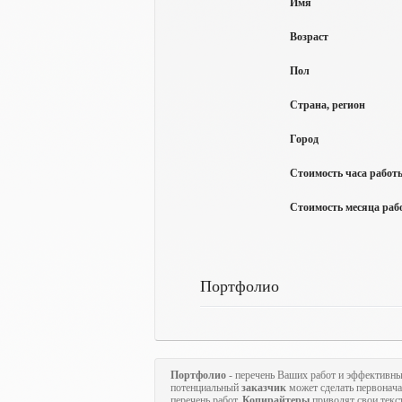
Имя
Возраст
Пол
Страна, регион
Город
Стоимость часа работы
Стоимость месяца рабо
Портфолио
Портфолио
- перечень Ваших работ и эффективны
потенциальный
заказчик
может сделать первонач
перечень работ.
Копирайтеры
приводят свои текс