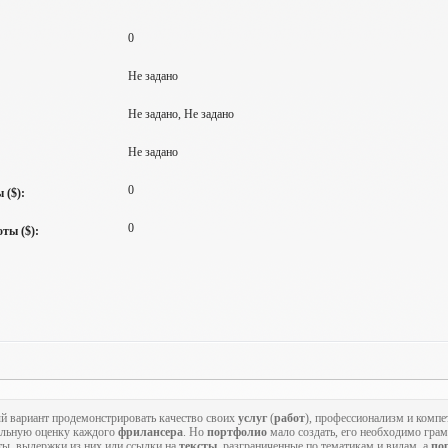
0
Не задано
Не задано, Не задано
Не задано
0
 ($):
0
ты ($):
й вариант продемонстрировать качество своих
услуг
(
работ
), профессионализм и компе
альную оценку каждого
фрилансера
. Но
портфолио
мало создать, его необходимо гра
ты, выдержки из них или ссылки на
тексты
, разграниченные по тематикам и видам, а
по