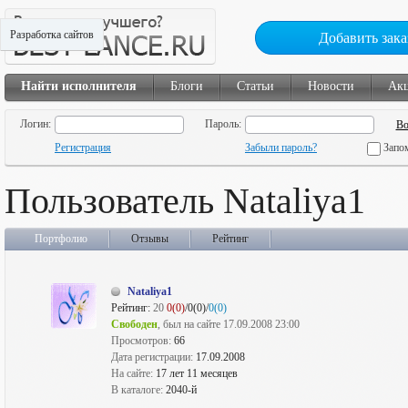
Разработка сайтов
Добавить зака
Найти исполнителя
Блоги
Статьи
Новости
Ак
Логин:
Пароль:
Регистрация
Забыли пароль?
Запо
Пользователь Nataliya1
Портфолио
Отзывы
Рейтинг
Nataliya1
Рейтинг:
20
0(0)
/0(0)/
0(0)
Свободен
, был на сайте 17.09.2008 23:00
Просмотров:
66
Дата регистрации:
17.09.2008
На сайте:
17 лет 11 месяцев
В каталоге:
2040-й