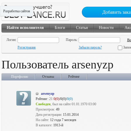
Разработка сайтов
Добавить зака
Найти исполнителя
Блоги
Статьи
Новости
Ак
Логин:
Пароль:
Регистрация
Забыли пароль?
Запо
Пользователь arsenyzp
Портфолио
Отзывы
Рейтинг
arsenyzp
Рейтинг:
21
0(0)
/0(0)/
0(0)
Свободен
, был на сайте 01.01.1970 03:00
Просмотров:
49
Дата регистрации:
15.01.2014
На сайте:
12 года 7 месяцев
В каталоге:
1913-й