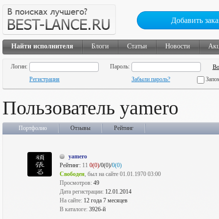
Добавить зака
Найти исполнителя
Блоги
Статьи
Новости
Ак
Логин:
Пароль:
Регистрация
Забыли пароль?
Запо
Пользователь yamero
Портфолио
Отзывы
Рейтинг
yamero
Рейтинг:
11
0(0)
/0(0)/
0(0)
Свободен
, был на сайте 01.01.1970 03:00
Просмотров:
49
Дата регистрации:
12.01.2014
На сайте:
12 года 7 месяцев
В каталоге:
3926-й