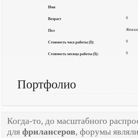
Имя
0
Возраст
Женски
Пол
0
Стоимость часа работы ($):
0
Стоимость месяца работы ($):
Портфолио
Когда-то, до масштабного распр
для
фрилансеров
, форумы являл