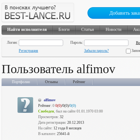
Добавить зака
Найти исполнителя
Блоги
Статьи
Новости
Ак
Логин:
Пароль:
Регистрация
Забыли пароль?
Запо
Пользователь alfimov
Портфолио
Отзывы
Рейтинг
alfimov
Рейтинг:
0
0(0)
/0(0)/
0(0)
Свободен
, был на сайте 01.01.1970 03:00
Просмотров:
32
Дата регистрации:
20.12.2013
На сайте:
12 года 8 месяцев
В каталоге:
25641-й