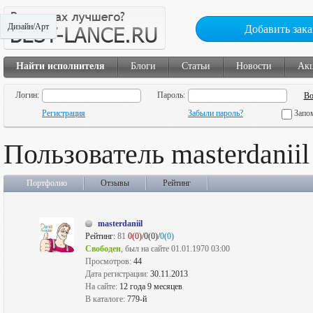
Дизайн/Арт
Добавить зака
Найти исполнителя
Блоги
Статьи
Новости
Ак
Логин:
Пароль:
Регистрация
Забыли пароль?
Запо
Пользователь masterdaniil
Портфолио
Отзывы
Рейтинг
masterdaniil
Рейтинг:
81
0(0)
/0(0)/
0(0)
Свободен
, был на сайте 01.01.1970 03:00
Просмотров:
44
Дата регистрации:
30.11.2013
На сайте:
12 года 9 месяцев
В каталоге:
779-й