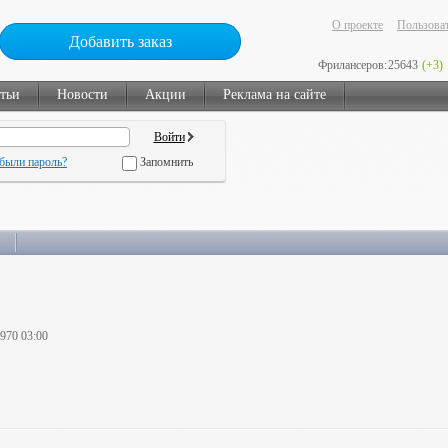
О проекте
Пользоват
Добавить заказ
Фрилансеров:
25643
(+3)
тьи
Новости
Акции
Реклама на сайте
были пароль?
Запомнить
1970 03:00