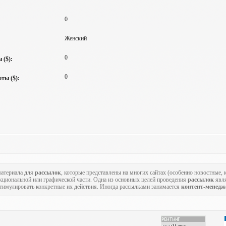
0
Женский
0
 ($):
0
ты ($):
атериала для
рассылок
, которые представлены на многих сайтах (особенно новостные,
кциональной или графической части. Одна из основных целей проведения
рассылок
явля
стимулировать конкретные их действия. Иногда рассылками занимается
контент-менедж