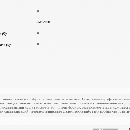
0
Женский
0
 ($):
0
ты ($):
тфолио
- важный атрибут его грамотного оформления. Содержание
портфолио
определ
овных
специальностях
и нескольких дополнительных. В каждой
специализации
могут пр
и (
копирайтинг
) могут определяться типами, формой, содержанием и тематикой
текст
ных
специализаций
-
перевод, написание студенческих работ
или вообще что-то из д