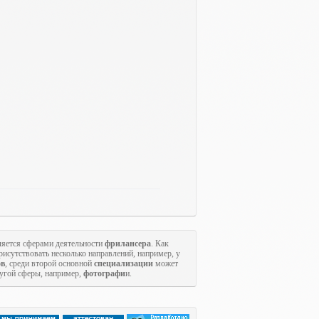
яется сферами деятельности
фрилансера
. Как
исутствовать несколько направлений, например, у
ов
, среди второй основной
специализации
может
ругой сферы, например,
фотографи
и.