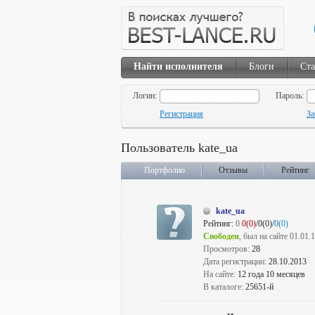
Найти исполнителя
Блоги
Ста
Логин:
Пароль:
Регистрация
За
Пользователь kate_ua
Портфолио
Отзывы
Рейтинг
kate_ua
Рейтинг:
0
0(0)
/0(0)/
0(0)
Свободен
, был на сайте 01.01.
Просмотров:
28
Дата регистрации:
28.10.2013
На сайте:
12 года 10 месяцев
В каталоге:
25651-й