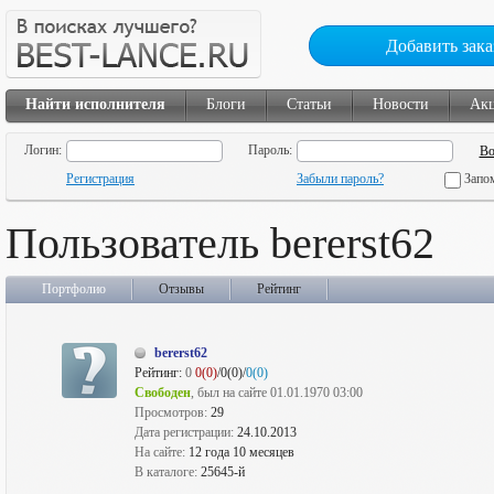
Добавить зака
Найти исполнителя
Блоги
Статьи
Новости
Ак
Логин:
Пароль:
Регистрация
Забыли пароль?
Запо
Пользователь bererst62
Портфолио
Отзывы
Рейтинг
bererst62
Рейтинг:
0
0(0)
/0(0)/
0(0)
Свободен
, был на сайте 01.01.1970 03:00
Просмотров:
29
Дата регистрации:
24.10.2013
На сайте:
12 года 10 месяцев
В каталоге:
25645-й