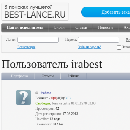
Добавить зака
Найти исполнителя
Блоги
Статьи
Новости
Ак
Логин:
Пароль:
Регистрация
Забыли пароль?
Запо
Пользователь irabest
Портфолио
Отзывы
Рейтинг
irabest
Рейтинг:
2
0(0)
/0(0)/
0(0)
Свободен
, был на сайте 01.01.1970 03:00
Просмотров:
42
Дата регистрации:
17.08.2013
На сайте:
13 года
В каталоге:
8123-й