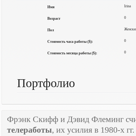
Irina
Имя
0
Возраст
Женски
Пол
0
Стоимость часа работы ($):
0
Стоимость месяца работы ($):
Портфолио
Фрэнк Скифф и Дэвид Флеминг счи
телеработы
, их усилия в 1980-х г