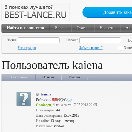
Добавить зака
Найти исполнителя
Блоги
Статьи
Новости
Ак
Логин:
Пароль:
Регистрация
Забыли пароль?
Запо
Пользователь kaiena
Портфолио
Отзывы
Рейтинг
kaiena
Рейтинг:
6
0(0)
/0(0)/
0(0)
Свободен
, был на сайте 17.07.2013 22:05
Просмотров:
44
Дата регистрации:
15.07.2013
На сайте:
13 года 1 месяц
В каталоге:
4956-й