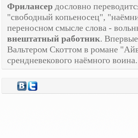
Фрилансер
дословно переводится
"свободный копьеносец", "наёмник"
переносном смысле слова - воль
внештатный работник
. Впервые
Вальтером Скоттом в романе "Айв
срендневекового наёмного воина.