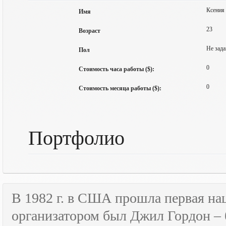
Ксения
Имя
23
Возраст
Не зада
Пол
0
Стоимость часа работы ($):
0
Стоимость месяца работы ($):
Портфолио
В 1982 г. в США прошла первая н
организатором был Джил Гордон – 