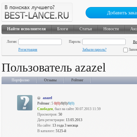
Добавить зака
Найти исполнителя
Блоги
Статьи
Новости
Ак
Логин:
Пароль:
Регистрация
Забыли пароль?
Запо
Пользователь azazel
Портфолио
Отзывы
Рейтинг
azazel
Рейтинг:
5
0(0)
/0(0)/
0(0)
Свободен
, был на сайте 30.07.2013 11:59
Просмотров:
50
Дата регистрации:
13.05.2013
На сайте:
13 года 3 месяца
В каталоге:
5125-й