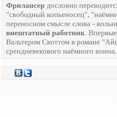
Фрилансер
дословно переводится
"свободный копьеносец", "наёмник"
переносном смысле слова - воль
внештатный работник
. Впервые
Вальтером Скоттом в романе "Айв
срендневекового наёмного воина.