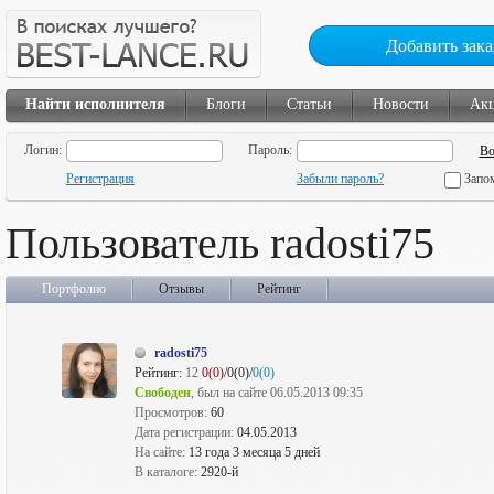
Добавить зака
Найти исполнителя
Блоги
Статьи
Новости
Ак
Логин:
Пароль:
Регистрация
Забыли пароль?
Запо
Пользователь radosti75
Портфолио
Отзывы
Рейтинг
radosti75
Рейтинг:
12
0(0)
/0(0)/
0(0)
Свободен
, был на сайте 06.05.2013 09:35
Просмотров:
60
Дата регистрации:
04.05.2013
На сайте:
13 года 3 месяца 5 дней
В каталоге:
2920-й