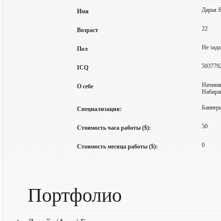
Дарья 
Имя
22
Возраст
Не зада
Пол
593779
ICQ
Начинаю
О себе
Набира
Баннеры
Специализация:
50
Стоимость часа работы ($):
0
Стоимость месяца работы ($):
Портфолио