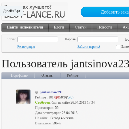
Дизайн/Арт
Добавить зака
Найти исполнителя
Блоги
Статьи
Новости
Ак
Логин:
Пароль:
Регистрация
Забыли пароль?
Запо
Пользователь jantsinova2
Портфолио
Отзывы
Рейтинг
jantsinova2391
Рейтинг:
101
0(0)
/0(0)/
0(0)
Свободен
, был на сайте 26.04.2013 17:34
Просмотров:
55
Дата регистрации:
26.04.2013
На сайте:
13 года 4 месяца
В каталоге:
596-й