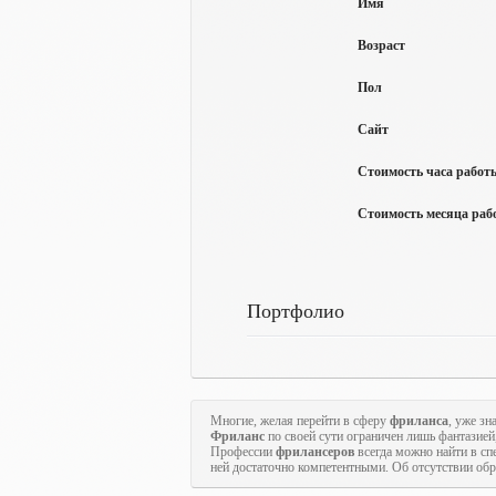
Имя
Возраст
Пол
Сайт
Стоимость часа работы
Стоимость месяца рабо
Портфолио
Многие, желая перейти в сферу
фриланса
, уже зн
Фриланс
по своей сути ограничен лишь фантазией
Профессии
фрилансеров
всегда можно найти в с
ней достаточно компетентными. Об отсутствии обр