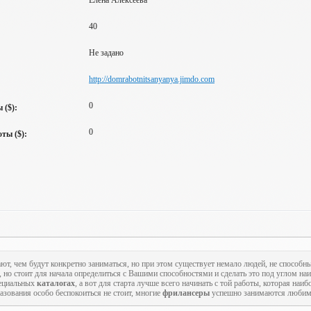
Елена Алексеева
40
Не задано
http://domrabotnitsanyanya.jimdo.com
0
 ($):
0
ты ($):
ают, чем будут конкретно заниматься, но при этом существует немало людей, не способн
, но стоит для начала определиться с Вашими способностями и сделать это под углом на
пециальных
каталогах
, а вот для старта лучше всего начинать с той работы, которая наиб
азования особо беспокоиться не стоит, многие
фрилансеры
успешно занимаются любимы