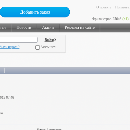
О проекте
Пользоват
Добавить заказ
Фрилансеров:
25646
(+1)
тьи
Новости
Акции
Реклама на сайте
были пароль?
Запомнить
2013 07:46
ей