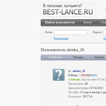
Найти исполнителя
Блоги
Ста
Логин:
Пароль:
Регистрация
За
Пользователь alenka_26
Портфолио
Отзывы
Рейтинг
alenka_26
Рейтинг:
1
0(0)
/0(0)/
0(0)
Свободен
, был на сайте 07.04.
Просмотров:
48
Дата регистрации:
07.04.2013
На сайте:
13 года 4 месяца 2 дн
В каталоге:
20177-й