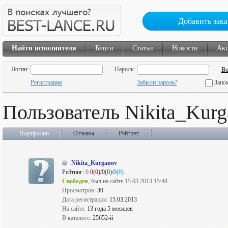
Добавить зака
Найти исполнителя
Блоги
Статьи
Новости
Ак
Логин:
Пароль:
Регистрация
Забыли пароль?
Запо
Пользователь Nikita_Kur
Портфолио
Отзывы
Рейтинг
Nikita_Kurganov
Рейтинг:
0
0(0)
/0(0)/
0(0)
Свободен
, был на сайте 15.03.2013 15:48
Просмотров:
30
Дата регистрации:
15.03.2013
На сайте:
13 года 5 месяцев
В каталоге:
25652-й