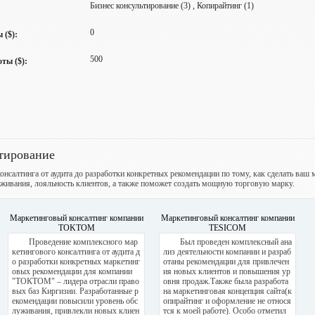
Бизнес консультирование (3) , Копирайтинг (1)
0
 ($):
500
ты ($):
ьтирование
нсалтинга от аудита до разработки конкретных рекомендации по тому, как сделать ваш 
уживания, лояльность клиентов, а также поможет создать мощную торговую марку.
Маркетинговый консалтинг компании
Маркетинговый консалтинг компании
TOKTOM
TESICOM
Проведение комплексного мар
Был проведен комплексный ана
кетингового консалтинга от аудита д
лиз деятельности компании и разраб
о разработки конкретных маркетинг
отаны рекомендации для привлечен
овых рекомендации для компании
ия новых клиентов и повышения ур
"ТОКТОМ" – лидера отрасли право
овня продаж.Также была разработа
вых баз Киргизии. Разработанные р
на маркетинговая концепция сайта(к
екомендации повысили уровень обс
опирайтинг и оформление не относя
луживания, привлекли новых клиен
тся к моей работе). Особо отметил