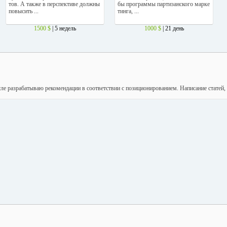
тов. А также в перспективе должны
бы программы партизанского марке
повысить ...
тинга, ...
1500 $
| 5 недель
1000 $
| 21 день
ле разрабатываю рекомендации в соответствии с позиционированием. Написание статей