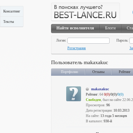
Консалтинг
Тексты
Найти исполнителя
Блоги
Ста
Логин:
Пароль:
Регистрация
За
Пользователь makaxakuc
Портфолио
Отзывы
Рейтинг
makaxakuc
Рейтинг:
64
0(0)
/0(0)/
0(0)
Свободен
, был на сайте 22.06.
Просмотров:
96
Дата регистрации:
10.03.2013
На сайте:
13 года 5 месяцев
В каталоге:
930-й