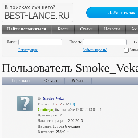
Добавить зака
Найти исполнителя
Блоги
Статьи
Новости
Ак
Логин:
Пароль:
Регистрация
Забыли пароль?
Запо
Пользователь Smoke_Vek
Портфолио
Отзывы
Рейтинг
Smoke_Veka
Рейтинг:
0
0(0)
/0(0)/
0(0)
Свободен
, был на сайте 12.02.2013 04:04
Просмотров:
34
Дата регистрации:
12.02.2013
На сайте:
13 года 6 месяцев
В каталоге:
25640-й