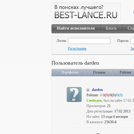
Найти исполнителя
Блоги
Ста
Логин:
Пароль:
Регистрация
За
Пользователь darden
Портфолио
Отзывы
Рейтинг
darden
Рейтинг:
0
0(0)
/0(0)/
0(0)
Свободен
, был на сайте 17.02.
Просмотров:
21
Дата регистрации:
17.02.2013
На сайте:
13 года 6 месяцев
В каталоге:
25639-й