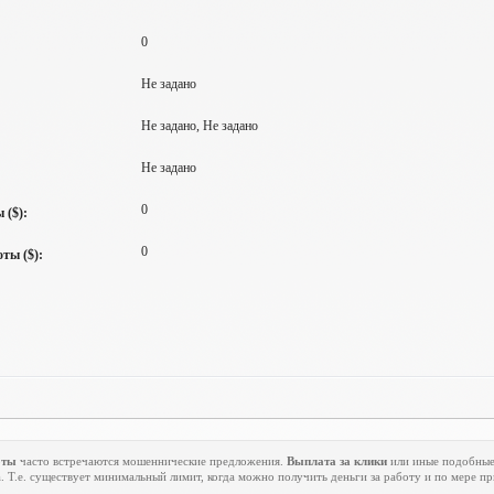
0
Не задано
Не задано, Не задано
Не задано
0
 ($):
0
ты ($):
оты
часто встречаются мошеннические предложения.
Выплата за клики
или иные подобные 
. Т.е. существует минимальный лимит, когда можно получить деньги за работу и по мере п