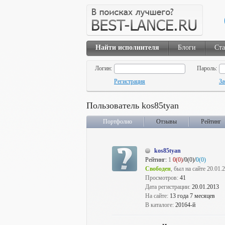
Найти исполнителя
Блоги
Ста
Логин:
Пароль:
Регистрация
За
Пользователь kos85tyan
Портфолио
Отзывы
Рейтинг
kos85tyan
Рейтинг:
1
0(0)
/0(0)/
0(0)
Свободен
, был на сайте 20.01.
Просмотров:
41
Дата регистрации:
20.01.2013
На сайте:
13 года 7 месяцев
В каталоге:
20164-й