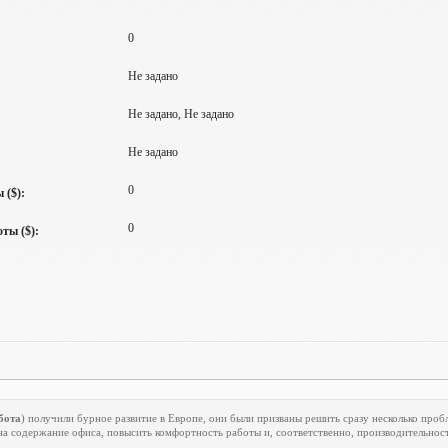
0
Не задано
Не задано, Не задано
Не задано
0
 ($):
0
ты ($):
бота
) получили бурное развитие в Европе, они были призваны решить сразу несколько проб
на содержание офиса, повысить комфортность работы и, соответственно, производительност