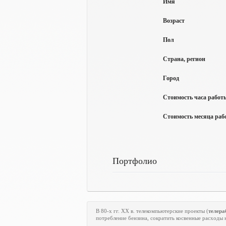
Имя
Возраст
Пол
Страна, регион
Город
Стоимость часа работы
Стоимость месяца рабо
Портфолио
В 80-х гг.
XX
в. телекомпьютерские проекты (
телера
потребление бензина, сократить косвенные расходы 