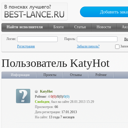
Добавить зака
Найти исполнителя
Блоги
Статьи
Новости
Ак
Логин:
Пароль:
Регистрация
Забыли пароль?
Запо
Пользователь KatyHot
Информация
Проекты
Отзывы
Рейтинг
KatyHot
Рейтинг:
4
0(0)
/0(0)/
0(0)
Свободен
, был на сайте 28.01.2013 15:29
Просмотров:
66
Дата регистрации:
17.01.2013
На сайте:
13 года 7 месяцев