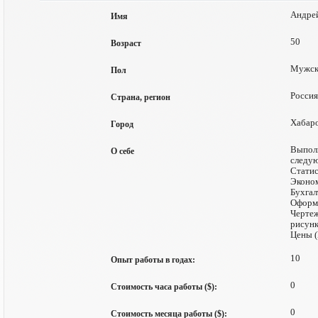
Андре
Имя
50
Возраст
Мужск
Пол
Россия
Страна, регион
Хабар
Город
Выполн
О себе
следу
Статис
Эконом
Бухгал
Оформ
Чертеж
рисунка
Цены (
10
Опыт работы в годах:
0
Стоимость часа работы ($):
0
Стоимость месяца работы ($):