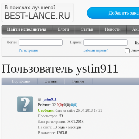
Добавить зака
Найти исполнителя
Блоги
Статьи
Новости
Ак
Логин:
Пароль:
Регистрация
Забыли пароль?
Запо
Пользователь ystin911
Портфолио
Отзывы
Рейтинг
ystin911
Рейтинг:
32
0(0)
/0(0)/
0(0)
Свободен
, был на сайте 26.04.2013 17:31
Просмотров:
53
Дата регистрации:
08.01.2013
На сайте:
13 года 7 месяцев
В каталоге:
1263-й