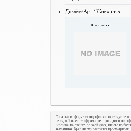
Дизайн/Арт / Живопись
В раздумьях
Создавая и оформляя
портфолио
, не следует ег
нередко бывает, что
фрилансер
приводит в
портф
невозможно оценить во всей красе, ничего по бол
заказчика
. Вряд ли ему захочется просматривать