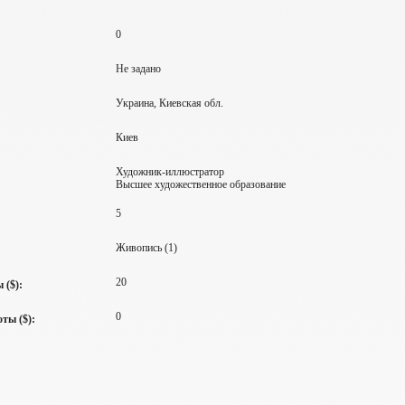
0
Не задано
Украина, Киевская обл.
Киев
Художник-иллюстратор
Высшее художественное образование
5
Живопись (1)
20
 ($):
0
ты ($):