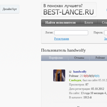
Дизайн/Арт
Найти исполнителя
Блоги
Ста
Логин:
Пароль:
Регистрация
За
Пользователь handwolfy
Портфолио
Отзывы
Рейтинг
handwolfy
Рейтинг:
21
0(0)
/0(0)/
0(0)
Свободен
, был на сайте 05.10.
Просмотров:
87
Дата регистрации:
05.10.2012
На сайте:
13 года 10 месяцев 4
В каталоге:
1913-й