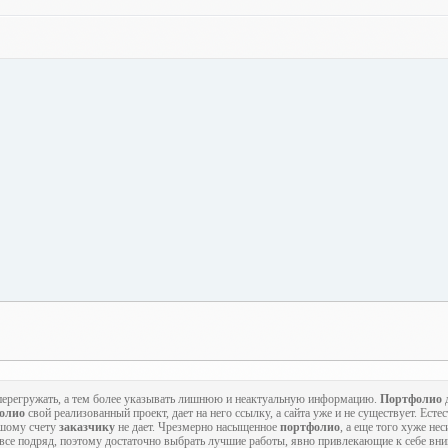
о перегружать, а тем более указывать лишнюю и неактуальную информацию.
Портфолио
д
олио
свой реализованный проект, дает на него ссылку, а сайта уже и не существует. Есте
ьшому счету
заказчику
не дает. Чрезмерно насыщенное
портфолио
, а еще того хуже не
 все подряд, поэтому достаточно выбрать лучшие работы, явно привлекающие к себе вн