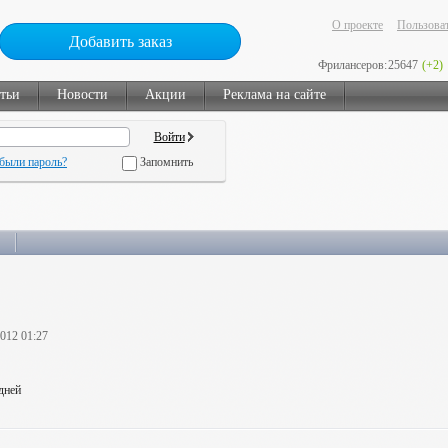
О проекте
Пользоват
Добавить заказ
Фрилансеров:
25647
(+2)
тьи
Новости
Акции
Реклама на сайте
были пароль?
Запомнить
2012 01:27
 дней