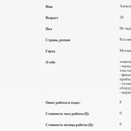
Алекс
Имя
26
Возраст
Не зад
Пол
Россия
Страна, регион
Москв
Город
темати
О себе
- юрид
тексты
- фина
прибыл
- техн
оборуд
- марк
8
Опыт работы в годах:
0
Стоимость часа работы ($):
0
Стоимость месяца работы ($):