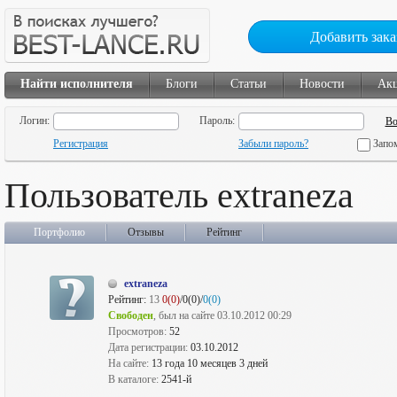
Добавить зака
Найти исполнителя
Блоги
Статьи
Новости
Ак
Логин:
Пароль:
Регистрация
Забыли пароль?
Запо
Пользователь extraneza
Портфолио
Отзывы
Рейтинг
extraneza
Рейтинг:
13
0(0)
/0(0)/
0(0)
Свободен
, был на сайте 03.10.2012 00:29
Просмотров:
52
Дата регистрации:
03.10.2012
На сайте:
13 года 10 месяцев 3 дней
В каталоге:
2541-й