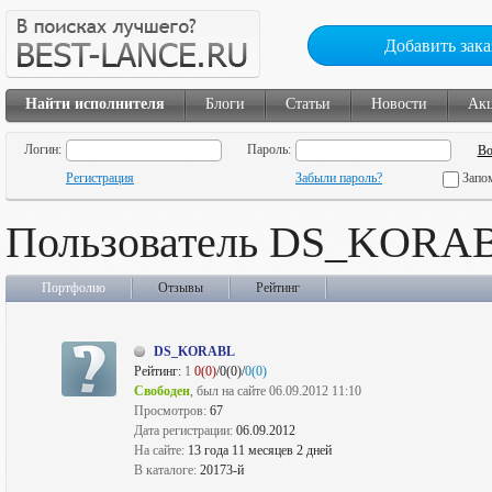
Добавить зака
Найти исполнителя
Блоги
Статьи
Новости
Ак
Логин:
Пароль:
Регистрация
Забыли пароль?
Запо
Пользователь DS_KORA
Портфолио
Отзывы
Рейтинг
DS_KORABL
Рейтинг:
1
0(0)
/0(0)/
0(0)
Свободен
, был на сайте 06.09.2012 11:10
Просмотров:
67
Дата регистрации:
06.09.2012
На сайте:
13 года 11 месяцев 2 дней
В каталоге:
20173-й