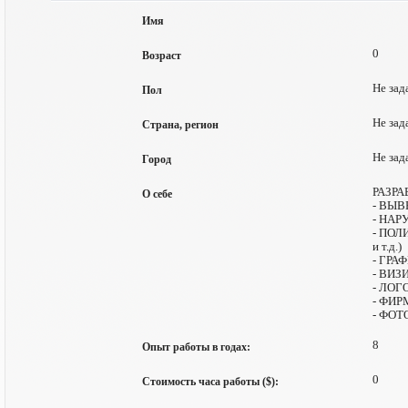
Имя
0
Возраст
Не зад
Пол
Не зад
Страна, регион
Не зад
Город
РАЗРА
О себе
- ВЫВ
- НА
- ПОЛ
и т.д.)
- ГРА
- ВИЗ
- ЛО
- ФИР
- ФОТО
8
Опыт работы в годах:
0
Стоимость часа работы ($):