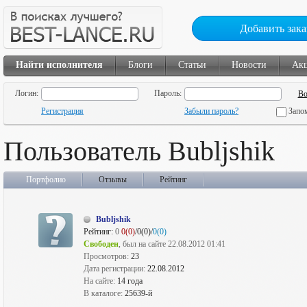
Добавить зака
Найти исполнителя
Блоги
Статьи
Новости
Ак
Логин:
Пароль:
Регистрация
Забыли пароль?
Запо
Пользователь Bubljshik
Портфолио
Отзывы
Рейтинг
Bubljshik
Рейтинг:
0
0(0)
/0(0)/
0(0)
Свободен
, был на сайте 22.08.2012 01:41
Просмотров:
23
Дата регистрации:
22.08.2012
На сайте:
14 года
В каталоге:
25639-й