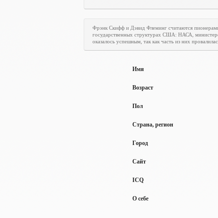
Фрэнк Скифф и Дэвид Флеминг считаются пионерам
государственных структурах США: НАСА, министерст
оказалось успешным, так как часть из них провалилас
Имя
Возраст
Пол
Страна, регион
Город
Сайт
ICQ
О себе