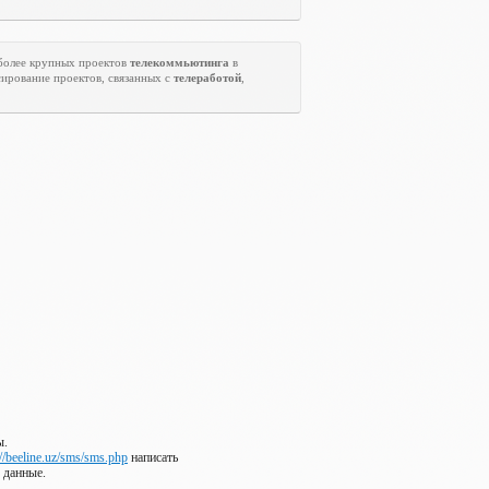
 более крупных проектов
телекоммьютинга
в
ирование проектов, связанных с
телеработой
,
ы.
://beeline.uz/sms/sms.php
написать
 данные.