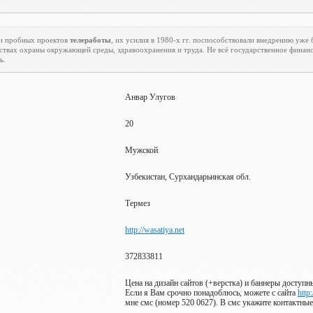
и пробных проектов
телеработы
, их усилия в 1980-х гг. поспособствовали внедрению уже
вах охраны окружающей среды, здравоохранения и труда. Не всё государственное финанс
ь.
Анвар Улугов
20
Мужской
Узбекистан, Сурхандарьинская обл.
Термез
http://wasatiya.net
372833811
Цена на дизайн сайтов (+верстка) и баннеры доступн
Если я Вам срочно понадоблюсь, можете с сайта
http
мне смс (номер 520 0627). В смс укажите контактные