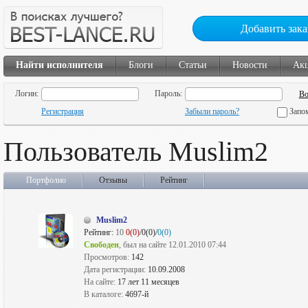
Добавить зака
Найти исполнителя
Блоги
Статьи
Новости
Ак
Логин:
Пароль:
Регистрация
Забыли пароль?
Запо
Пользователь Muslim2
Портфолио
Отзывы
Рейтинг
Muslim2
Рейтинг:
10
0(0)
/0(0)/
0(0)
Свободен
, был на сайте 12.01.2010 07:44
Просмотров:
142
Дата регистрации:
10.09.2008
На сайте:
17 лет 11 месяцев
В каталоге:
4697-й