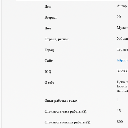
Анвар 
Имя
20
Возраст
Мужск
Пол
Узбеки
Страна, регион
Термез
Город
http://
Сайт
37283
ICQ
Цена н
О себе
Если я
написа
1
Опыт работы в годах:
15
Стоимость часа работы ($):
800
Стоимость месяца работы ($):