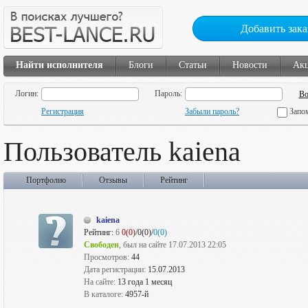
Добавить зака
Найти исполнителя
Блоги
Статьи
Новости
Ак
Логин:
Пароль:
Регистрация
Забыли пароль?
Запо
Пользователь kaiena
Портфолио
Отзывы
Рейтинг
kaiena
Рейтинг:
6
0(0)
/0(0)/
0(0)
Свободен
, был на сайте 17.07.2013 22:05
Просмотров:
44
Дата регистрации:
15.07.2013
На сайте:
13 года 1 месяц
В каталоге:
4957-й