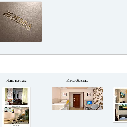
Наша комната
Малогабаритка