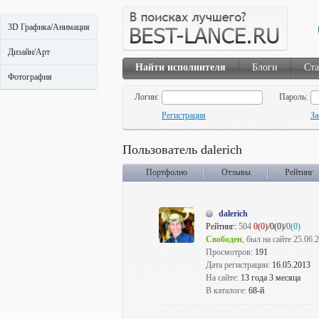
3D Графика/Анимация
Дизайн/Арт
Найти исполнителя
Блоги
Ста
Фотография
Логин:
Пароль:
Регистрация
За
Пользователь dalerich
Портфолио
Отзывы
Рейтинг
dalerich
Рейтинг:
504
0(0)
/0(0)/
0(0)
Свободен
, был на сайте 25.06.
Просмотров:
191
Дата регистрации:
16.05.2013
На сайте:
13 года 3 месяца
В каталоге:
68-й