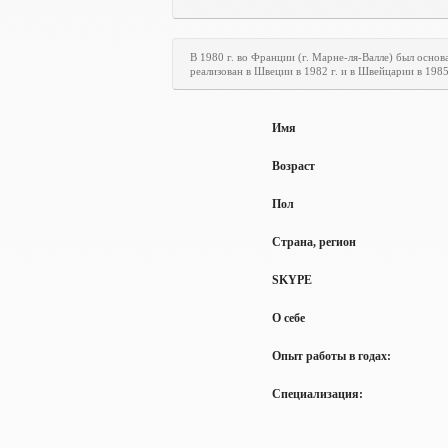
В 1980 г. во Франции (г. Марне-ля-Валле) был осн
реализован в Швеции в 1982 г. и в Швейцарии в 198
Имя
Возраст
Пол
Страна, регион
SKYPE
О себе
Опыт работы в годах:
Специализация: