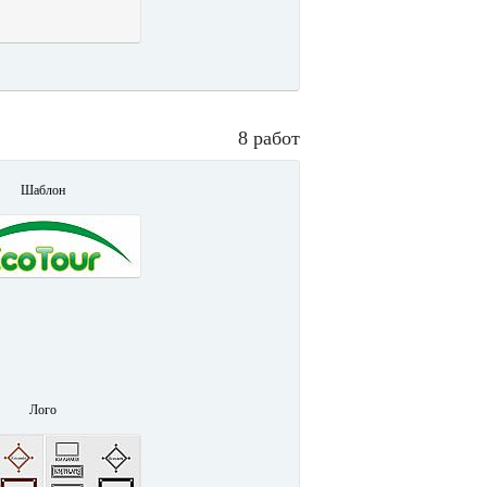
8 работ
Шаблон
Лого