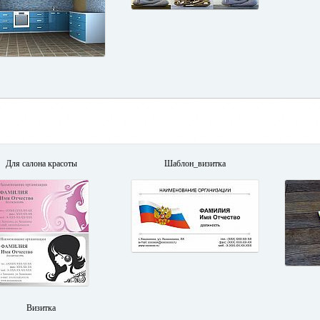
Для салона красоты
Шаблон_визитка
Визитка