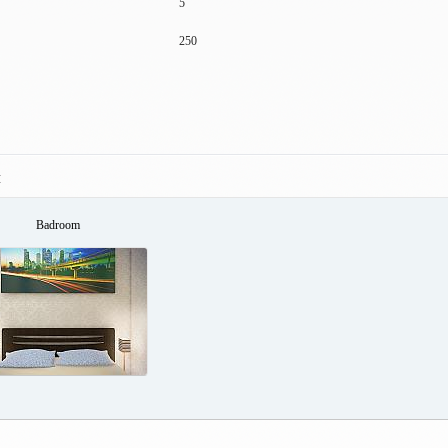
5
250
ы
Badroom