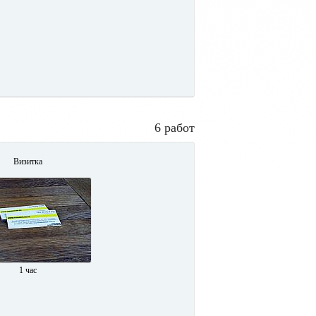
6 работ
Визитка
1 час