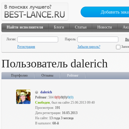
Добавить зака
Найти исполнителя
Блоги
Статьи
Новости
Ак
Логин:
Пароль:
Регистрация
Забыли пароль?
Запо
Пользователь dalerich
Портфолио
Отзывы
Рейтинг
dalerich
Рейтинг:
504
0(0)
/0(0)/
0(0)
Свободен
, был на сайте 25.06.2013 09:40
Просмотров:
191
Дата регистрации:
16.05.2013
На сайте:
13 года 3 месяца
В каталоге:
68-й