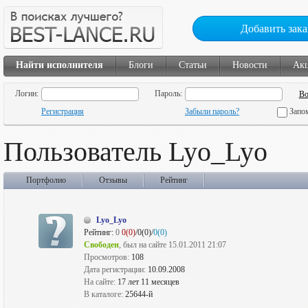
Добавить зака
Найти исполнителя
Блоги
Статьи
Новости
Ак
Логин:
Пароль:
Регистрация
Забыли пароль?
Запо
Пользователь Lyo_Lyo
Портфолио
Отзывы
Рейтинг
Lyo_Lyo
Рейтинг:
0
0(0)
/0(0)/
0(0)
Свободен
, был на сайте 15.01.2011 21:07
Просмотров:
108
Дата регистрации:
10.09.2008
На сайте:
17 лет 11 месяцев
В каталоге:
25644-й