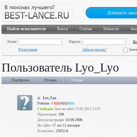
Добавить зака
Найти исполнителя
Блоги
Статьи
Новости
Ак
Логин:
Пароль:
Регистрация
Забыли пароль?
Запо
Пользователь Lyo_Lyo
Портфолио
Отзывы
Рейтинг
Lyo_Lyo
Рейтинг:
0
0(0)
/0(0)/
0(0)
Свободен
, был на сайте 15.01.2011 21:07
Просмотров:
108
Дата регистрации:
10.09.2008
На сайте:
17 лет 11 месяцев
В каталоге:
25652-й