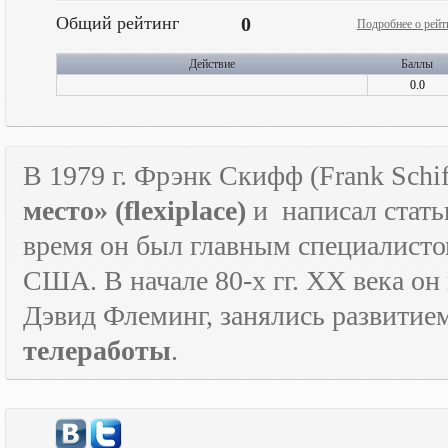
Общий рейтинг
0
Подробнее о рейт
Действие
Баллы
0.0
В 1979 г. Фрэнк Скифф (Frank Schif
место» (
flexiplace
)
и
написал стать
время он был главным специалист
США. В начале 80-х гг.
XX
века он
Дэвид Флеминг, занялись развитие
телеработы
.