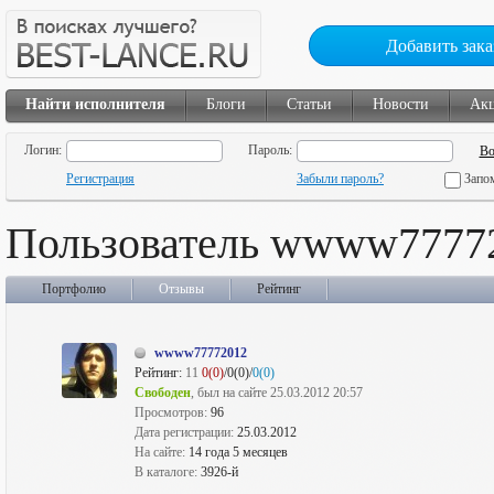
Добавить зака
Найти исполнителя
Блоги
Статьи
Новости
Ак
Логин:
Пароль:
Регистрация
Забыли пароль?
Запо
Пользователь wwww7777
Портфолио
Отзывы
Рейтинг
wwww77772012
Рейтинг:
11
0(0)
/0(0)/
0(0)
Свободен
, был на сайте 25.03.2012 20:57
Просмотров:
96
Дата регистрации:
25.03.2012
На сайте:
14 года 5 месяцев
В каталоге:
3926-й