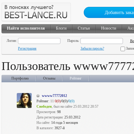
Добавить зака
Найти исполнителя
Блоги
Статьи
Новости
Ак
Логин:
Пароль:
Регистрация
Забыли пароль?
Запо
Пользователь wwww7777
Портфолио
Отзывы
Рейтинг
wwww77772012
Рейтинг:
11
0(0)
/0(0)/
0(0)
Свободен
, был на сайте 25.03.2012 20:57
Просмотров:
98
Дата регистрации:
25.03.2012
На сайте:
14 года 5 месяцев
В каталоге:
3927-й