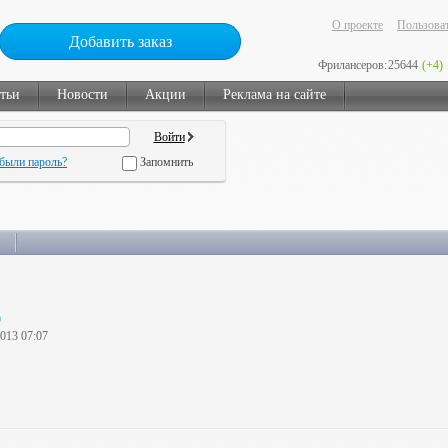
О проекте
Пользоват
Добавить заказ
Фрилансеров:
25644
(+4)
тьи
Новости
Акции
Реклама на сайте
были пароль?
Запомнить
)
2013 07:07