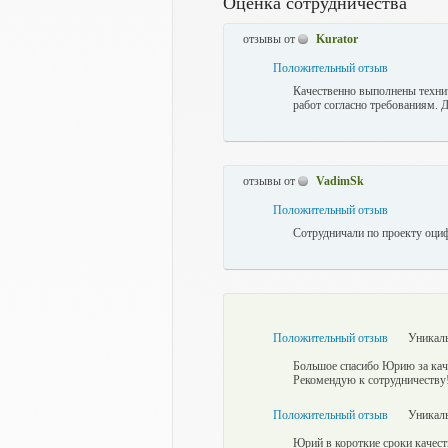
Оценка сотрудничества
отзывы от
Kurator
Положительный отзыв
Качественно выполнены техни
работ согласно требованиям. 
отзывы от
VadimSk
Положительный отзыв
Сотрудничали по проекту оциф
Положительный отзыв
Уникаль
Большое спасибо Юрию за каче
Рекомендую к сотрудничеству
Положительный отзыв
Уникаль
Юрий в короткие сроки качеств