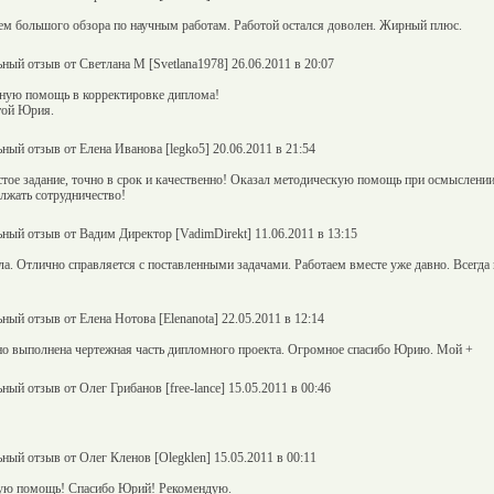
ем большого обзора по научным работам. Работой остался доволен. Жирный плюс.
ный отзыв от Светлана М [Svetlana1978] 26.06.2011 в 20:07
вную помощь в корректировке диплома!
той Юрия.
ный отзыв от Елена Иванова [legko5] 20.06.2011 в 21:54
ое задание, точно в срок и качественно! Оказал методическую помощь при осмыслении 
лжать сотрудничество!
ный отзыв от Вадим Директор [VadimDirekt] 11.06.2011 в 13:15
а. Отлично справляется с поставленными задачами. Работаем вместе уже давно. Всегда 
ный отзыв от Елена Нотова [Elenanota] 22.05.2011 в 12:14
но выполнена чертежная часть дипломного проекта. Огромное спасибо Юрию. Мой +
ный отзыв от Олег Грибанов [free-lance] 15.05.2011 в 00:46
ный отзыв от Олег Кленов [Olegklen] 15.05.2011 в 00:11
ую помощь! Спасибо Юрий! Рекомендую.