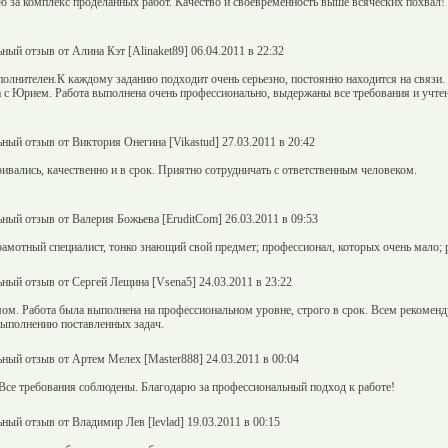
ю за комплекс проделанных работ. Качество и своевременность выше всяческих п
ный отзыв от Алина Кэт [Alinaket89] 06.04.2011 в 22:32
полнителен.К каждому заданию подходит очень серьезно, постоянно находится на связи.
а с Юрием. Работа выполнена очень профессионально, выдержаны все требования и учте
ный отзыв от Виктория Онегина [Vikastud] 27.03.2011 в 20:42
ривались, качественно и в срок. Приятно сотрудничать с ответственным человеком.
ный отзыв от Валерия Божьева [EruditCom] 26.03.2011 в 09:53
грамотный специалист, тонко знающий свой предмет; профессионал, которых очень мало;
ный отзыв от Сергей Лещина [Vsena5] 24.03.2011 в 23:22
ом. Работа была выполнена на профессиональном уровне, строго в срок. Всем рекомен
выполнению поставленных задач.
ный отзыв от Артем Мелех [Master888] 24.03.2011 в 00:04
Все требования соблюдены. Благодарю за профессиональный подход к работе!
ный отзыв от Владимир Лев [levlad] 19.03.2011 в 00:15