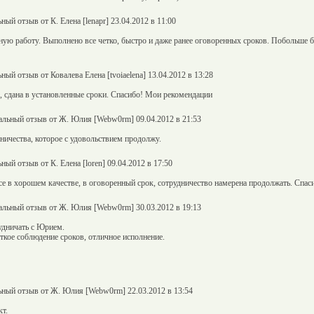
ный отзыв от К. Елена [lenapr] 23.04.2012 в 11:00
ую работу. Выполнено все четко, быстро и даже ранее оговоренных сроков. Побольше 
ный отзыв от Ковалева Елена [tvoiaelena] 13.04.2012 в 13:28
, сдана в установленные сроки. Спасибо! Мои рекомендации
льный отзыв от Ж. Юлия [Webw0rm] 09.04.2012 в 21:53
ичества, которое с удовольствием продолжу.
ный отзыв от К. Елена [loren] 09.04.2012 в 17:50
е в хорошем качестве, в оговоренный срок, сотрудничество намерена продолжать. Спас
льный отзыв от Ж. Юлия [Webw0rm] 30.03.2012 в 19:13
удничать с Юрием.
ткое соблюдение сроков, отличное исполнение.
ный отзыв от Ж. Юлия [Webw0rm] 22.03.2012 в 13:54
т.