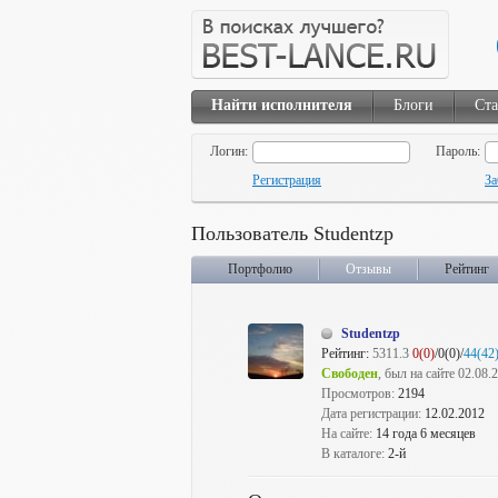
Найти исполнителя
Блоги
Ста
Логин:
Пароль:
Регистрация
За
Пользователь Studentzp
Портфолио
Отзывы
Рейтинг
Studentzp
Рейтинг:
5311.3
0(0)
/0(0)/
44(42
Свободен
, был на сайте 02.08.
Просмотров:
2194
Дата регистрации:
12.02.2012
На сайте:
14 года 6 месяцев
В каталоге:
2-й