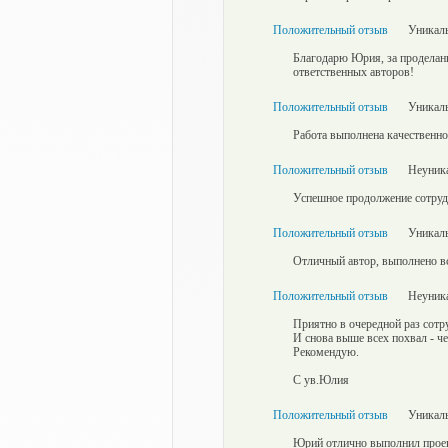
Положительный отзыв
Уникаль
Благодарю Юрия, за проделанн
ответственных авторов!
Положительный отзыв
Уникаль
Работа выполнена качественно
Положительный отзыв
Неуника
Успешное продолжение сотрудн
Положительный отзыв
Уникаль
Отличный автор, выполнено вс
Положительный отзыв
Неуника
Приятно в очередной раз сотр
И снова выше всех похвал - че
Рекомендую.
С ув.Юлия
Положительный отзыв
Уникаль
Юрий отлично выполнил проек