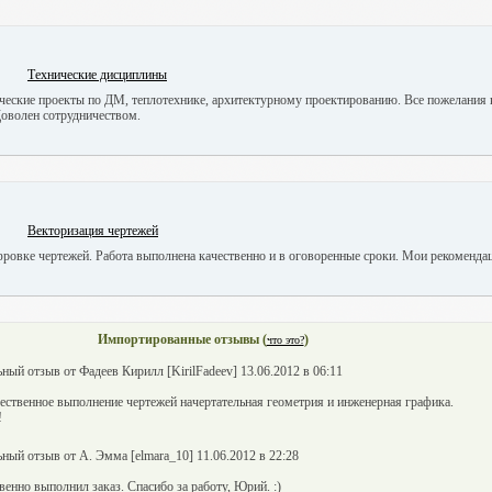
Технические дисциплины
ческие проекты по ДМ, теплотехнике, архитектурному проектированию. Все пожелания
Доволен сотрудничеством.
Векторизация чертежей
ровке чертежей. Работа выполнена качественно и в оговоренные сроки. Мои рекоменда
Импортированные отзывы (
)
что это?
ный отзыв от Фадеев Кирилл [KirilFadeev] 13.06.2012 в 06:11
ственное выполнение чертежей начертательная геометрия и инженерная графика.
!
ный отзыв от А. Эмма [elmara_10] 11.06.2012 в 22:28
енно выполнил заказ. Спасибо за работу, Юрий. :)