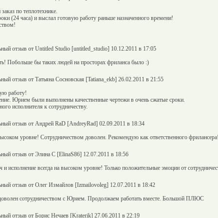
заказ по теплотехнике.
оки (24 часа) и выслал готовую работу раньше назначенного времени!
ством!
ный отзыв от Untitled Studio [untitled_studio] 10.12.2011 в 17:05
ь! Побольше бы таких людей на просторах фриланса было :)
ный отзыв от Татьяна Сосновская [Tatiana_ekb] 26.02.2011 в 21:55
ую работу!
ение. Юрием были выполнены качественные чертежи в очень сжатые сроки.
ого исполнителя к сотрудничеству.
ный отзыв от Андрей RaD [AndreyRad] 02.09.2011 в 18:34
высоком уровне! Сотрудничеством доволен. Рекомендую как ответственного фрилансера
ный отзыв от Элина С [ElinaS86] 12.07.2011 в 18:56
 и исполнение всегда на высоком уровне! Только положительные эмоции от сотрудниче
ный отзыв от Олег Измайлов [Izmailovoleg] 12.07.2011 в 18:42
доволен сотрудничеством с Юрием. Продолжаем работать вместе. Большой ПЛЮС
ный отзыв от Борис Нечаев [Kraterik] 27.06.2011 в 22:19