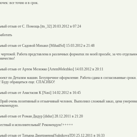
чек: все точно и в срок.
ный отзыв от С. Помощь [tts_32] 20.03.2012 в 07:24
аботать
ный отзыв от Садовой Михаил [MihailSd] 15.03.2012 в 21:48
чертежей. Работа представлена в различных форматах по моей просьбе, за что отдельн
ничество!
ный отзыв от Артем Мележко [ArtemMelezhko] 14.03.2012 в 20:11
ект по Деталям машин. Безупречное оформление. Работа сдана в согласованные сроки. 
у! Буду обращаться еще. СПАСИБО!
ный отзыв от Анастасия К [Nasi] 14.02.2012 в 16:45
Юрий очень позитивный и отзывчивый человек. Выполнил сложный заказ, цена умеренна
 рекомендую.
ный отзыв от Роман Дидур [didur] 28.12.2011 в 21:20
 честный и исполнительный! Рекомендую!+++++
ный отзыв от Татьяна Дмитриевна[SalnikovaTD] 25.12.2011 в 16:33