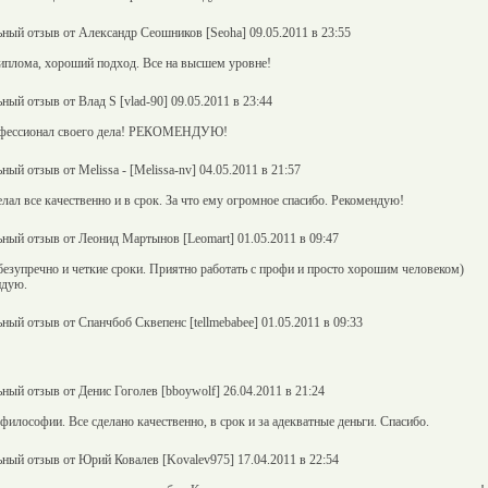
ный отзыв от Александр Сеошников [Seoha] 09.05.2011 в 23:55
иплома, хороший подход. Все на высшем уровне!
ный отзыв от Влад S [vlad-90] 09.05.2011 в 23:44
рофессионал своего дела! РЕКОМЕНДУЮ!
ный отзыв от Melissa - [Melissa-nv] 04.05.2011 в 21:57
лал все качественно и в срок. За что ему огромное спасибо. Рекомендую!
ный отзыв от Леонид Мартынов [Leomart] 01.05.2011 в 09:47
зупречно и четкие сроки. Приятно работать с профи и просто хорошим человеком)
ндую.
ный отзыв от Спанчбоб Сквепенс [tellmebabee] 01.05.2011 в 09:33
ный отзыв от Денис Гоголев [bboywolf] 26.04.2011 в 21:24
илософии. Все сделано качественно, в срок и за адекватные деньги. Спасибо.
ный отзыв от Юрий Ковалев [Kovalev975] 17.04.2011 в 22:54